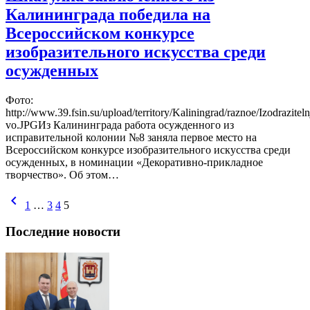
Калининграда победила на
Всероссийском конкурсе
изобразительного искусства среди
осужденных
Фото:
http://www.39.fsin.su/upload/territory/Kaliningrad/raznoe/Izodrazitel
vo.JPGИз Калининграда работа осужденного из
исправительной колонии №8 заняла первое место на
Всероссийском конкурсе изобразительного искусства среди
осужденных, в номинации «Декоративно-прикладное
творчество». Об этом…
chevron_left
1
…
3
4
5
Последние новости