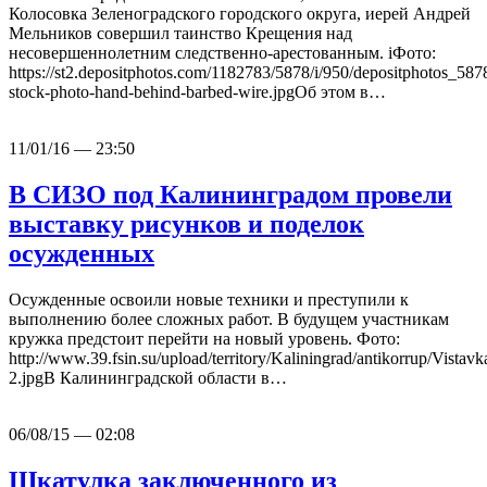
Колосовка Зеленоградского городского округа, иерей Андрей
Мельников совершил таинство Крещения над
несовершеннолетним следственно-арестованным. iФото:
https://st2.depositphotos.com/1182783/5878/i/950/depositphotos_58
stock-photo-hand-behind-barbed-wire.jpgОб этом в…
11/01/16 — 23:50
В СИЗО под Калининградом провели
выставку рисунков и поделок
осужденных
Осужденные освоили новые техники и преступили к
выполнению более сложных работ. В будущем участникам
кружка предстоит перейти на новый уровень. Фото:
http://www.39.fsin.su/upload/territory/Kaliningrad/antikorrup/Vis
2.jpgВ Калининградской области в…
06/08/15 — 02:08
Шкатулка заключенного из