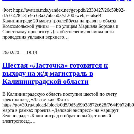
Фот: https://avatars.mds.yandex.net/get-pdb/2330427/26c59b92-
d7c0-428f-81e9-c63a37abc603/s1200?webp=falseВ
Калининграде 20 марта троллейбусы направят в объезд
Комсомольской улицы — по улицам Маршала Борзова и
Советскому проспекту. Для обеспечения возможности
проведения укладки верхнего…
26/02/20 — 18:19
Шестая «Ласточка» готовится к
выходу на ж/д магистраль в
Калининградской области
В Калининградскую область поступил шестой по счету
электропоезд «Ласточка». Фото:
https://gov39.ru/upload/iblock/0d5/0d5a59b38872c628f76449b724b
марта в рамках проекта «Деловой экспресс» на маршрут
Зеленоградск-Калининград и обратно выйдет новый
электропоезд.…