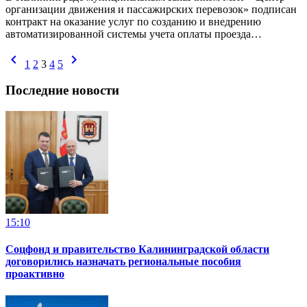
организации движения и пассажирских перевозок» подписан
контракт на оказание услуг по созданию и внедрению
автоматизированной системы учета оплаты проезда…
chevron_left
chevron_right
1
2
3
4
5
Последние новости
15:10
Соцфонд и правительство Калининградской области
договорились назначать региональные пособия
проактивно