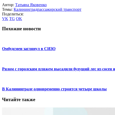
Автор:
Татьяна Яковенко
Темы:
Калининград
пассажирский транспорт
Поделиться:
VK
TG
OK
Похожие новости
Омбудсмен заглянул в СИЗО
Рядом с городским пляжем высадили будущий лес из сосен и
В Калининграде одновременно строятся четыре школы
Читайте также