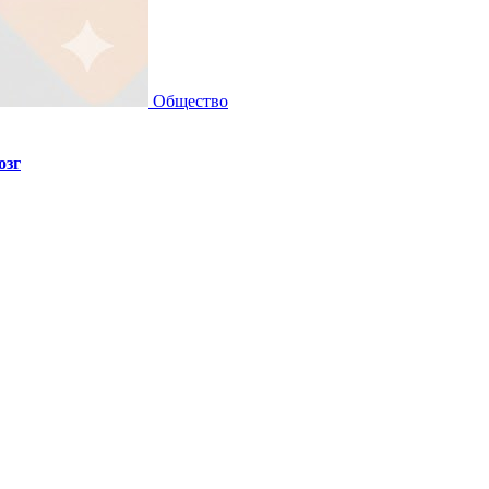
Общество
озг