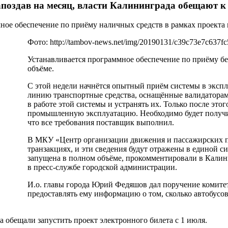
 запоздав на месяц, власти Калининграда обещают 
мное обеспечение по приёму наличных средств в рамках проекта
Фото: http://tambov-news.net/img/20190131/c39c73e7c637fc
Устанавливается программное обеспечение по приёму б
объёме.
С этой недели начнётся опытный приём системы в экспл
линию транспортные средства, оснащённые валидаторам
в работе этой системы и устранять их. Только после это
промышленную эксплуатацию. Необходимо будет получит
что все требования поставщик выполнил.
В МКУ «Центр организации движения и пассажирских пе
транзакциях, и эти сведения будут отражены в единой си
запущена в полном объёме, прокомментировали в Калини
в пресс-службе городской администрации.
И.о. главы города Юрий Федяшов дал поручение комите
предоставлять ему информацию о том, сколько автобусов
а обещали запустить проект электронного билета с 1 июля.