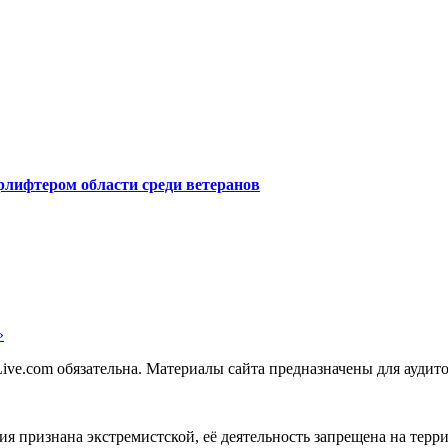
лифтером области среди ветеранов
»
ve.com обязательна. Материалы сайта предназначены для аудито
зация признана экстремистской, её деятельность запрещена на те