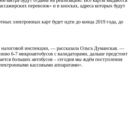
я-завтра будут отданы на реализацию. Все карты выдаются
ассажирских перевозок» и в киосках, адреса которых будут
ных электронных карт будет идти до конца 2019 года, до
 в налоговой инспекции, — рассказала Ольга Думанская. —
инию 6-7 микроавтобусов с валидаторами, дальше предстоит
ается больших автобусов – сегодня мы ждём поступления
с электронными кассовыми аппаратами».