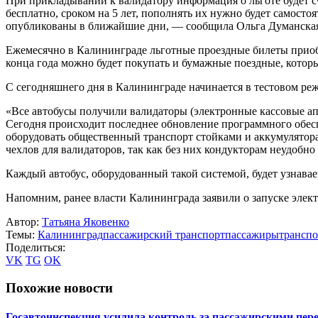
При прикладывании к валидатору информация о льготе будет с
бесплатно, сроком на 5 лет, пополнять их нужно будет самосто
опубликованы в ближайшие дни, — сообщила Ольга Думанска
Ежемесячно в Калининграде льготные проездные билеты приобр
конца года можно будет покупать и бумажные поездные, кото
С сегодняшнего дня в Калининграде начинается в тестовом реж
«Все автобусы получили валидаторы (электронные кассовые ап
Сегодня происходит последнее обновление программного обесп
оборудовать общественный транспорт стойками и аккумулятора
чехлов для валидаторов, так как без них кондукторам неудобн
Каждый автобус, оборудованный такой системой, будет узнавае
Напомним, ранее власти Калининграда заявили о запуске элек
Автор:
Татьяна Яковенко
Темы:
Калининград
пассажирский транспорт
пассажиры
транспо
Поделиться:
VK
TG
OK
Похожие новости
Госавтоинспекция усилила контроль за пассажирскими пер