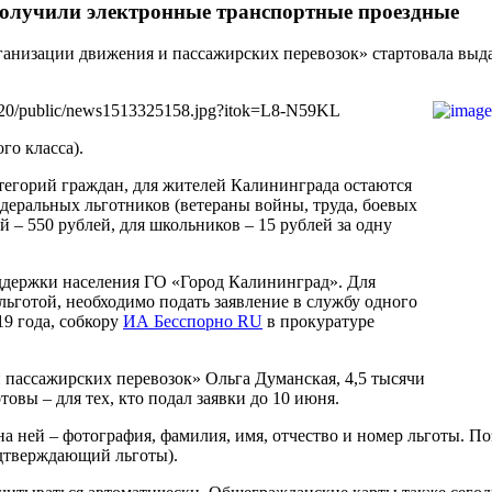
получили электронные транспортные проездные
ганизации движения и пассажирских перевозок» стартовала выд
280x720/public/news1513325158.jpg?itok=L8-N59KL
го класса).
атегорий граждан, для жителей Калининграда остаются
деральных льготников (ветераны войны, труда, боевых
 – 550 рублей, для школьников – 15 рублей за одну
ддержки населения ГО «Город Калининград». Для
 льготой, необходимо подать заявление в службу одного
19 года, собкору
ИА Бесспорно RU
в прокуратуре
 пассажирских перевозок» Ольга Думанская, 4,5 тысячи
овы – для тех, кто подал заявки до 10 июня.
 на ней – фотография, фамилия, имя, отчество и номер льготы. 
одтверждающий льготы).