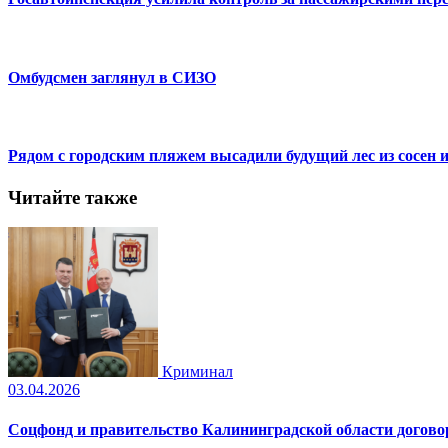
Омбудсмен заглянул в СИЗО
Рядом с городским пляжем высадили будущий лес из сосен и
Читайте также
Криминал
03.04.2026
Соцфонд и правительство Калининградской области догово