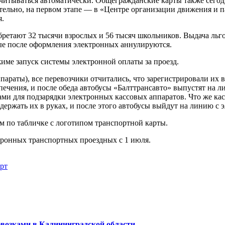
читываться автоматически. Общегражданские карты также сегодн
ятельно, на первом этапе — в «Центре организации движения и п
я.
етают 32 тысячи взрослых и 56 тысяч школьников. Выдача льгот
рые после оформления электронных аннулируются.
име запуск системы электронной оплаты за проезд.
параты), все перевозчики отчитались, что зарегистрировали их
ечения, и после обеда автобусы «Балттрансавто» выпустят на л
ми для подзарядки электронных кассовых аппаратов. Что же кас
о держать их в руках, и после этого автобусы выйдут на линию 
м по табличке с логотипом транспортной карты.
тронных транспортных проездных с 1 июля.
рт
евозками в Калининградской области