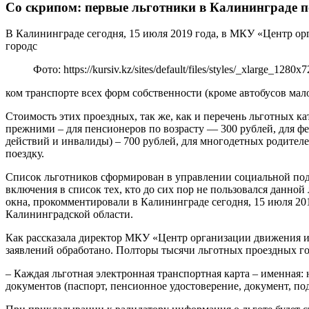
Со скрипом: первые льготники в Калининграде 
В Калининграде сегодня, 15 июля 2019 года, в МКУ «Центр ор
городс
Фото: https://kursiv.kz/sites/default/files/styles/_xlarge_1
ком транспорте всех форм собственности (кроме автобусов мало
Стоимость этих проездных, так же, как и перечень льготных к
прежними – для пенсионеров по возрасту — 300 рублей, для фе
действий и инвалиды) – 700 рублей, для многодетных родителей
поездку.
Список льготников сформирован в управлении социальной по
включения в список тех, кто до сих пор не пользовался данной
окна, прокомментировали в Калининграде сегодня, 15 июля 20
Калининградской области.
Как рассказала директор МКУ «Центр организации движения и
заявлений обработано. Полторы тысячи льготных проездных гот
– Каждая льготная электронная транспортная карта – именная:
документов (паспорт, пенсионное удостоверение, документ, п