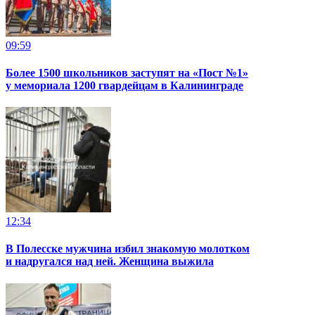
09:59
Более 1500 школьников заступят на «Пост №1»
у мемориала 1200 гвардейцам в Калининграде
12:34
В Полесске мужчина избил знакомую молотком
и надругался над ней. Женщина выжила