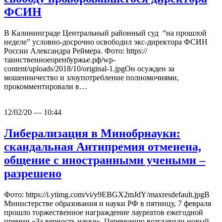
ФСИН
В Калининграде Центральный районный суд “на прошлой
неделе” условно-досрочно освободил экс-директора ФСИН
России Александра Реймера. Фото: https://
таинственноеоренбуржье.рф/wp-
content/uploads/2018/10/original-1.jpgОн осужден за
мошенничество и злоупотребление полномочиями,
прокомментировали в…
12/02/20 — 10:44
Либерализация в Минобрнауки:
скандальная Антипремия отменена,
общение с иностранными учеными –
разрешено
Фото: https://i.ytimg.com/vi/y9EBGX2mJdY/maxresdefault.jpgВ
Министерстве образования и науки РФ в пятницу, 7 февраля
прошло торжественное награждение лауреатов ежегодной
премии «За верность науке». Церемонию возглавили новый