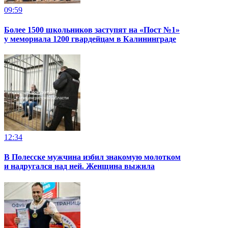
09:59
Более 1500 школьников заступят на «Пост №1»
у мемориала 1200 гвардейцам в Калининграде
12:34
В Полесске мужчина избил знакомую молотком
и надругался над ней. Женщина выжила