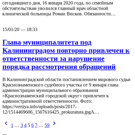
сегодняшнего дня, 16 января 2020 года, по семейным
обстоятельствам уволился главный врач областной
клинической больницы Роман Висков. Обязанности…
15/01/20 — 18:33
Глава муниципалитета под
Калининградом повторно привлечен к
ответственности за нарушение
порядка рассмотрения обращений
В Калининградской области постановлением мирового судьи
Краснознаменского судебного участка от 9 января глава
администрации муниципального образования
«Краснознаменский городской округ» привлечен к
административной ответственности. Фото:
https://versiya.info/uploads/posts/2017-
12/1514469606_1507616425_prokuratura.jpgА…
chevron_left
chevron_right
1
…
3
4
5
6
7
…
59