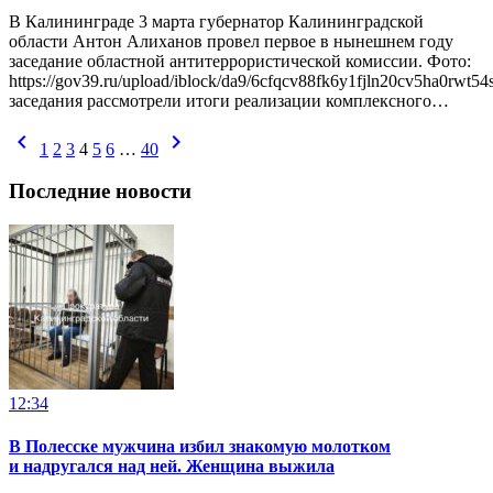
В Калининграде 3 марта губернатор Калининградской
области Антон Алиханов провел первое в нынешнем году
заседание областной антитеррористической комиссии. Фото:
https://gov39.ru/upload/iblock/da9/6cfqcv88fk6y1fjln20cv5ha0rw
заседания рассмотрели итоги реализации комплексного…
chevron_left
chevron_right
1
2
3
4
5
6
…
40
Последние новости
12:34
В Полесске мужчина избил знакомую молотком
и надругался над ней. Женщина выжила