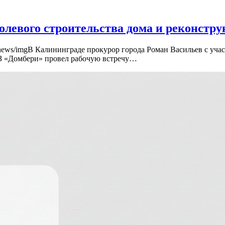
олевого строительства дома и реконстр
6415/news/imgВ Калининграде прокурор города Роман Васильев с у
З «Домбери» провел рабочую встречу…