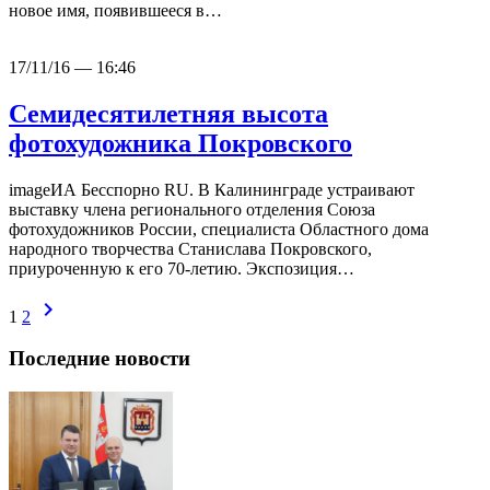
новое имя, появившееся в…
17/11/16 — 16:46
Семидесятилетняя высота
фотохудожника Покровского
imageИА Бесспорно RU. В Калининграде устраивают
выставку члена регионального отделения Союза
фотохудожников России, специалиста Областного дома
народного творчества Станислава Покровского,
приуроченную к его 70-летию. Экспозиция…
chevron_right
1
2
Последние новости