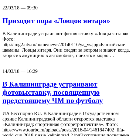
22/03/18 — 09:30
Приходит пора «Ловцов янтаря»
В Калининграде устраивают фотовыставку «Ловцы янтаря».
Фото:
http://img2.ntv.ru/home/news/20140116/ya_vs.jpg«Балтийские
шаманы. Ловцы янтаря. Они следят за ветром и знают, когда,
забросив амуницию в автомобиль, поехать к морю.…
14/03/18 — 16:29
В Калининграде устраивают
фотовыставку, посвященную
предстоящему ЧМ по футболу
ИА Бесспорно RU. В Калининграде в Государственном
архиве Калининградской области откроется выставка
«Калининград: спортивная фоторетроспектива». Фото:
https://www.tourbc.ru/uploads/posts/2016-04/1461847402_fifa-
world-cup-2018-russia-kaliningrad-2.jpgЭкспозиция посвящена