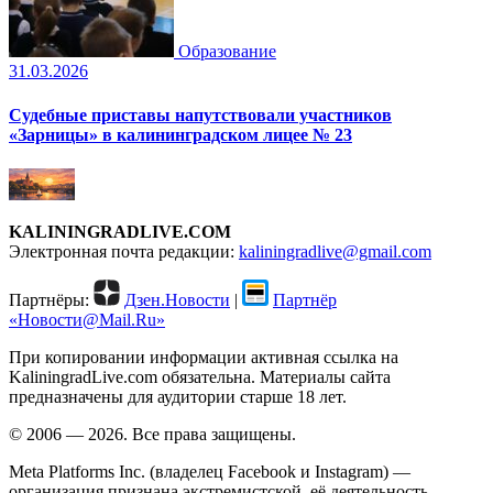
Образование
31.03.2026
Судебные приставы напутствовали участников
«Зарницы» в калининградском лицее № 23
KALININGRADLIVE.COM
Электронная почта редакции:
kaliningradlive@gmail.com
Партнёры:
Дзен.Новости
|
Партнёр
«Новости@Mail.Ru»
При копировании информации активная ссылка на
KaliningradLive.com обязательна. Материалы сайта
предназначены для аудитории старше 18 лет.
© 2006 — 2026. Все права защищены.
Meta Platforms Inc. (владелец Facebook и Instagram) —
организация признана экстремистской, её деятельность