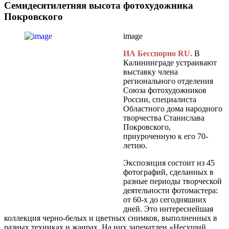
Семидесятилетняя высота фотохудожника
Покровского
image
ИА Бесспорно RU.
В
Калининграде устраивают
выставку члена
регионального отделения
Союза фотохудожников
России, специалиста
Областного дома народного
творчества Станислава
Покровского,
приуроченную к его 70-
летию.
Экспозиция состоит из 45
фотографий, сделанных в
разные периоды творческой
деятельности фотомастера:
от 60-х до сегодняшних
дней. Это интереснейшая
коллекция черно-белых и цветных снимков, выполненных в
разных техниках и жанрах. На них запечатлен «Несущий