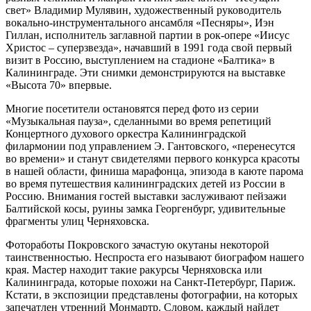
свет» Владимир Мулявин, художественный руководитель
вокально-инструментального ансамбля «Песняры», Иэн
Гиллан, исполнитель заглавной партии в рок-опере «Иисус
Христос – суперзвезда», начавший в 1991 года свой первый
визит в Россию, выступлением на стадионе «Балтика» в
Калининграде. Эти снимки демонстрируются на выставке
«Высота 70» впервые.
Многие посетители остановятся перед фото из серии
«Музыкальная пауза», сделанными во время репетиций
Концертного духового оркестра Калининградской
филармонии под управлением Э. Гантовского, «перенесутся
во времени» и станут свидетелями первого конкурса красоты
в нашей области, финиша марафонца, эпизода в каюте парома
во время путешествия калининградских детей из России в
Россию. Внимания гостей выставки заслуживают пейзажи
Балтийской косы, руины замка Георгенбург, удивительные
фрагменты улиц Черняховска.
Фотоработы Покровского зачастую окутаны некоторой
таинственностью. Неспроста его называют биографом нашего
края. Мастер находит такие ракурсы Черняховска или
Калининграда, которые похожи на Санкт-Петербург, Париж.
Кстати, в экспозиции представлены фотографии, на которых
запечатлен утренний Монмартр. Словом, каждый найдет