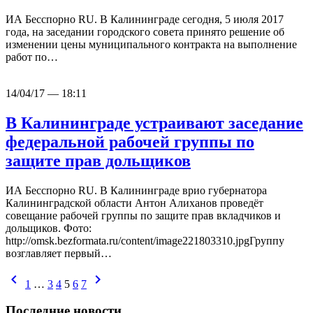
ИА Бесспорно RU. В Калининграде сегодня, 5 июля 2017
года, на заседании городского совета принято решение об
изменении цены муниципального контракта на выполнение
работ по…
14/04/17 — 18:11
В Калининграде устраивают заседание
федеральной рабочей группы по
защите прав дольщиков
ИА Бесспорно RU. В Калининграде врио губернатора
Калининградской области Антон Алиханов проведёт
совещание рабочей группы по защите прав вкладчиков и
дольщиков. Фото:
http://omsk.bezformata.ru/content/image221803310.jpgГруппу
возглавляет первый…
chevron_left
chevron_right
1
…
3
4
5
6
7
Последние новости