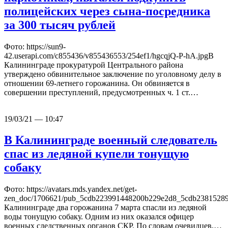
полицейских через сына-посредника
за 300 тысяч рублей
Фото: https://sun9-
42.userapi.com/c855436/v855436553/254ef1/hgcqjQ-P-hA.jpgВ
Калининграде прокуратурой Центрального района
утверждено обвинительное заключение по уголовному делу в
отношении 69-летнего горожанина. Он обвиняется в
совершении преступлений, предусмотренных ч. 1 ст.…
19/03/21 — 10:47
В Калининграде военный следователь
спас из ледяной купели тонущую
собаку
Фото: https://avatars.mds.yandex.net/get-
zen_doc/1706621/pub_5cdb223991448200b229e2d8_5cdb23815289
Калининграде два горожанина 7 марта спасли из ледяной
воды тонущую собаку. Одним из них оказался офицер
военных следственных органов СКР. По словам очевидцев,…