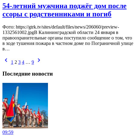
54-летний мужчина поджёг дом после
ссоры с родственниками и погиб
Фото: https://gtrk.tv/sites/default/files/news/206060/preview-
1332561002.jpgВ Калининградской области 24 января в
правоохранительные органы поступило сообщение о том, что
в ходе тушения пожара в частном доме по Пограничной улице
в…
chevron_left
chevron_right
1
2
3
4
…
9
Последние новости
09:59