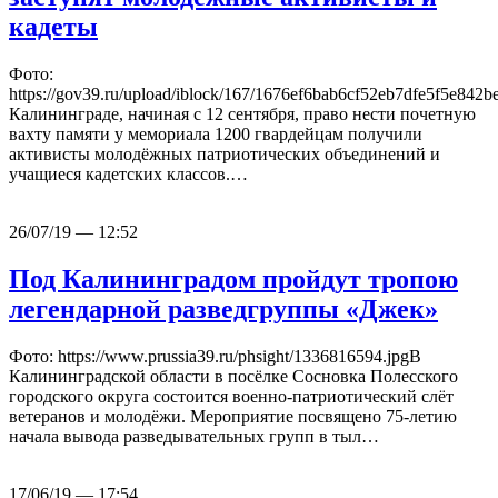
кадеты
Фото:
https://gov39.ru/upload/iblock/167/1676ef6bab6cf52eb7dfe5f5e842
Калининграде, начиная с 12 сентября, право нести почетную
вахту памяти у мемориала 1200 гвардейцам получили
активисты молодёжных патриотических объединений и
учащиеся кадетских классов.…
26/07/19 — 12:52
Под Калининградом пройдут тропою
легендарной разведгруппы «Джек»
Фото: https://www.prussia39.ru/phsight/1336816594.jpgВ
Калининградской области в посёлке Сосновка Полесского
городского округа состоится военно-патриотический слёт
ветеранов и молодёжи. Мероприятие посвящено 75-летию
начала вывода разведывательных групп в тыл…
17/06/19 — 17:54