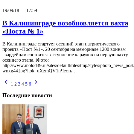
19/09/18 — 17:59
В Калининграде возобновляется вахта
«Поста № 1»
В Калининграде стартует осенний этап патриотического
проекта «Пост №1». 20 сентября на мемориале 1200 воинам-
гвардейцам состоится заступление караулов на первую вахту
осеннего этапа. iФото:
http://www.molod39.ru/sites/default/files/tmp/styles/photo_news_post
wnxg44.jpg?itok=uXzmQV1nЧесть…
chevron_left
chevron_right
1
2
3
4
5
6
Последние новости