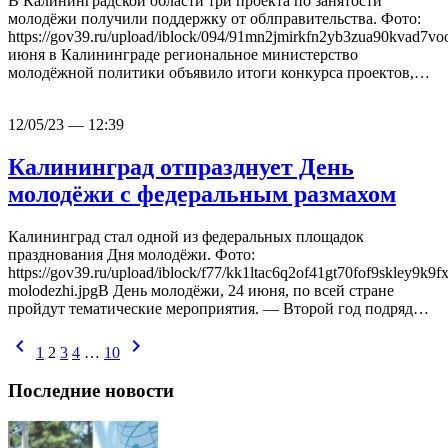
В Калининградской области три проекта по занятости
молодёжи получили поддержку от облправительства. Фото:
https://gov39.ru/upload/iblock/094/91mn2jmirkfn2yb3zua90kvad7voo
июня в Калининграде региональное министерство
молодёжной политики объявило итоги конкурса проектов,…
12/05/23 — 12:39
Калининград отпразднует День
молодёжи с федеральным размахом
Калининград стал одной из федеральных площадок
празднования Дня молодёжи. Фото:
https://gov39.ru/upload/iblock/f77/kk1ltac6q2of41gt70fof9skley9k9f
molodezhi.jpgВ День молодёжи, 24 июня, по всей стране
пройдут тематические мероприятия. — Второй год подряд…
chevron_left
chevron_right
1
2
3
4
…
10
Последние новости