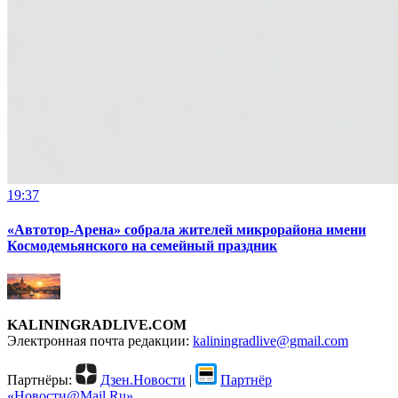
19:37
«Автотор-Арена» собрала жителей микрорайона имени
Космодемьянского на семейный праздник
KALININGRADLIVE.COM
Электронная почта редакции:
kaliningradlive@gmail.com
Партнёры:
Дзен.Новости
|
Партнёр
«Новости@Mail.Ru»