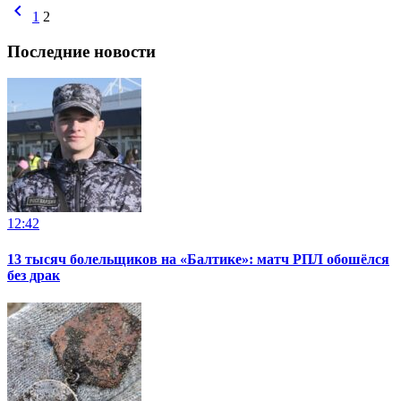
chevron_left
1
2
Последние новости
12:42
13 тысяч болельщиков на «Балтике»: матч РПЛ обошёлся
без драк