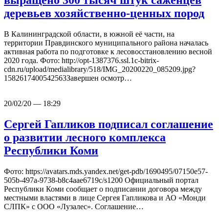
выращено 300 тысяч штук саженцев
деревьев хозяйственно-ценных пород
В Калининградской области, в южной её части, на
территории Правдинского муниципального района началась
активная работа по подготовке к лесовосстановлению весной
2020 года. Фото: http://opt-1387376.ssl.1c-bitrix-
cdn.ru/upload/medialibrary/518/IMG_20200220_085209.jpg?
1582617400542563Завершен осмотр…
20/02/20 — 18:29
Сергей Гапликов подписал соглашение
о развитии лесного комплекса
Республики Коми
Фото: https://avatars.mds.yandex.net/get-pdb/1690495/07150e57-
505b-497a-9738-b8c4aae6719c/s1200 Официальный портал
Республики Коми сообщает о подписании договора между
местными властями в лице Сергея Гапликова и АО «Монди
СЛПК» с ООО «Лузалес». Соглашение…