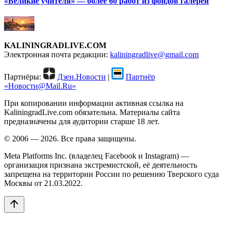
«Великие учителя» — более 60 работ из фондов галереи
KALININGRADLIVE.COM
Электронная почта редакции:
kaliningradlive@gmail.com
Партнёры:
Дзен.Новости
|
Партнёр
«Новости@Mail.Ru»
При копировании информации активная ссылка на
KaliningradLive.com обязательна. Материалы сайта
предназначены для аудитории старше 18 лет.
© 2006 — 2026. Все права защищены.
Meta Platforms Inc. (владелец Facebook и Instagram) —
организация признана экстремистской, её деятельность
запрещена на территории России по решению Тверского суда
Москвы от 21.03.2022.
arrow_upward