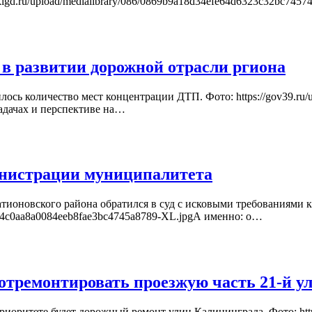
klgd.ru/upload/medialibrary/086/0869b9a18d34efe64d6323c32bc74
 в развитии дорожной отрасли ргиона
сь количество мест концентрации ДТП. Фото: https://gov39.ru/u
задачах и перспективе на…
инистрации муниципалитета
тионовского района обратился в суд с исковыми требованиями 
/03/fa4c0aa8a0084eeb8fae3bc4745a8789-XL.jpgА именно: о…
 отремонтировать проезжую часть 21-й у
иоритете будет дорожный ремонт улиц Калининграда. Фото: https