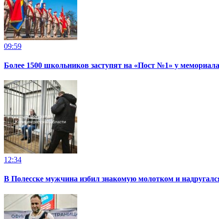
09:59
Более 1500 школьников заступят на «Пост №1» у мемориала
12:34
В Полесске мужчина избил знакомую молотком и надругал