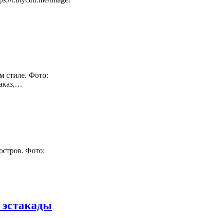
м стиле. Фото:
заказ,…
остров. Фото:
й эстакады