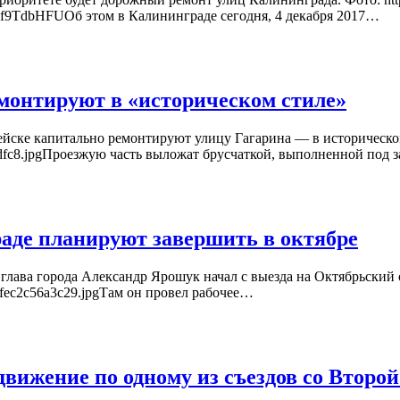
TdbHFUОб этом в Калининграде сегодня, 4 декабря 2017…
монтируют в «историческом стиле»
ейске капитально ремонтируют улицу Гагарина — в историческо
c86dfc8.jpgПроезжую часть выложат брусчаткой, выполненной под 
аде планируют завершить в октябре
глава города Александр Ярошук начал с выезда на Октябрьский 
96fec2c56a3c29.jpgТам он провел рабочее…
вижение по одному из съездов со Второ