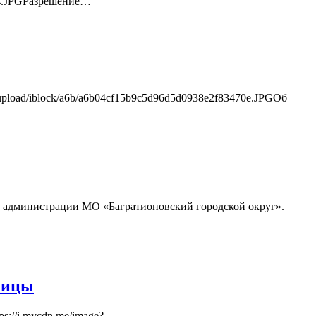
574.JPGРазрешение…
pload/iblock/a6b/a6b04cf15b9c5d96d5d0938e2f83470e.JPGОб
к администрации МО «Багратионовский городской округ».
лицы
://i.mycdn.me/image?