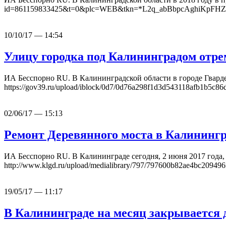
id=861159833425&t=0&plc=WEB&tkn=*L2q_abBbpcAghiKpFHZf9
10/10/17 — 14:54
Улицу городка под Калининградом отре
ИА Бесспорно RU. В Калининградской области в городе Гвард
https://gov39.ru/upload/iblock/0d7/0d76a298f1d3d543118afb1b5
02/06/17 — 15:13
Ремонт Деревянного моста в Калинингр
ИА Бесспорно RU. В Калининграде сегодня, 2 июня 2017 года, 
http://www.klgd.ru/upload/medialibrary/797/797600b82ae4bc2094
19/05/17 — 11:17
В Калининграде на месяц закрывается д