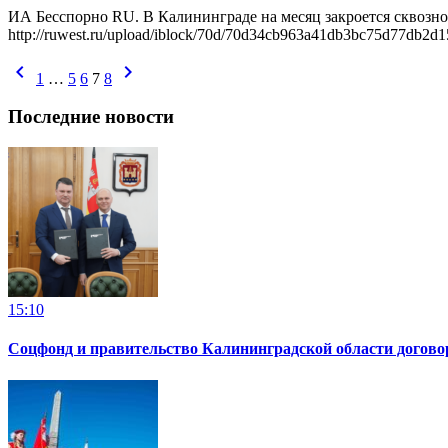
ИА Бесспорно RU. В Калининграде на месяц закроется сквозно
http://ruwest.ru/upload/iblock/70d/70d34cb963a41db3bc75d77db2
chevron_left
chevron_right
1
…
5
6
7
8
Последние новости
15:10
Соцфонд и правительство Калининградской области догово