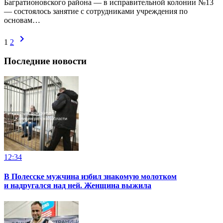
Багратионовского района — в исправительной колонии №13
— состоялось занятие с сотрудниками учреждения по
основам…
chevron_right
1
2
Последние новости
12:34
В Полесске мужчина избил знакомую молотком
и надругался над ней. Женщина выжила