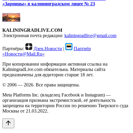
«Зарницы» в калининградском лицее № 23
KALININGRADLIVE.COM
Электронная почта редакции:
kaliningradlive@gmail.com
Партнёры:
Дзен.Новости
|
Партнёр
«Новости@Mail.Ru»
При копировании информации активная ссылка на
KaliningradLive.com обязательна. Материалы сайта
предназначены для аудитории старше 18 лет.
© 2006 — 2026. Все права защищены.
Meta Platforms Inc. (владелец Facebook и Instagram) —
организация признана экстремистской, её деятельность
запрещена на территории России по решению Тверского суда
Москвы от 21.03.2022.
arrow_upward