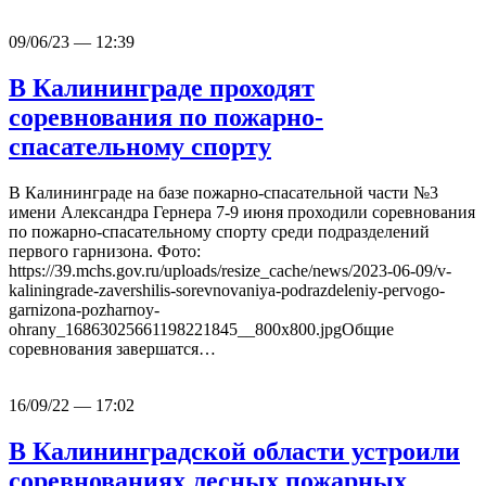
09/06/23 — 12:39
В Калининграде проходят
соревнования по пожарно-
спасательному спорту
В Калининграде на базе пожарно-спасательной части №3
имени Александра Гернера 7-9 июня проходили соревнования
по пожарно-спасательному спорту среди подразделений
первого гарнизона. Фото:
https://39.mchs.gov.ru/uploads/resize_cache/news/2023-06-09/v-
kaliningrade-zavershilis-sorevnovaniya-podrazdeleniy-pervogo-
garnizona-pozharnoy-
ohrany_16863025661198221845__800x800.jpgОбщие
соревнования завершатся…
16/09/22 — 17:02
В Калининградской области устроили
соревнованиях лесных пожарных