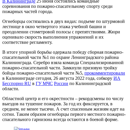
В Калининграде
25 июня состоялись командные
соревнования по пожарно-спасательному спорту среди
пожарных частей города.
Огнеборцы состязались в двух видах: подъеме по штурмовой
лестнице в окно четвертого этажа учебной башни и
преодолении стометровой полосы с препятствиями. Жюри
оценивало скорость выполнения упражнений и их
соответствие регламенту.
В итоге упорной борьбы одержала победу сборная пожарно-
спасательной части №1 по охране Ленинградского района
Калининграда. Серебро взяла команда Специализированной
пожарно-спасательной части. Замкнули призовую тройку
бойцы пожарно-спасательной части №5,
прокомментировали
в Калининграде сегодня, 26 августа 2022 года, собкору
ИА
Бесспорно RU
в
ГУ МЧС
России
по Калининградской
области.
Областной центр и его окрестности – рекордсмены по числу
выездов на тушение пожаров. За год их фиксируется, в
среднем, не менее тысячи. А счет спасенным жизням идет на
сотни. Таким образом огнеборцы первого местного пожарно-
спасательного гарнизона всегда остаются в боевой форме.