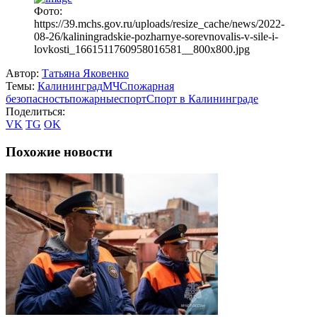
Фото:
https://39.mchs.gov.ru/uploads/resize_cache/news/2022-
08-26/kaliningradskie-pozharnye-sorevnovalis-v-sile-i-
lovkosti_1661511760958016581__800x800.jpg
Автор:
Татьяна Яковенко
Темы:
Калининград
МЧС
пожарная
безопасность
пожарные
спорт
Спорт в Калининграде
Поделиться:
VK
TG
OK
Похожие новости