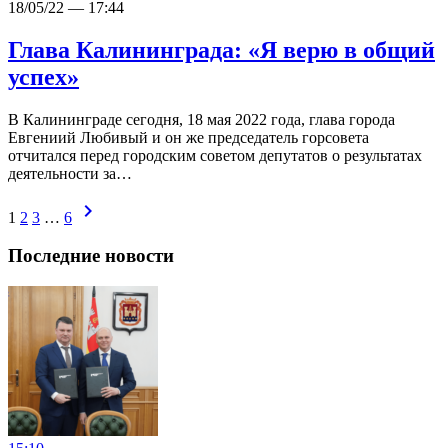
18/05/22 — 17:44
Глава Калининграда: «Я верю в общий
успех»
В Калининграде сегодня, 18 мая 2022 года, глава города
Евгениий Любивый и он же председатель горсовета
отчитался перед городским советом депутатов о результатах
деятельности за…
chevron_right
1
2
3
…
6
Последние новости