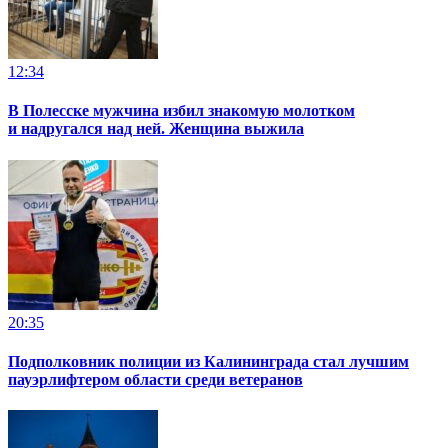
12:34
В Полесске мужчина избил знакомую молотком
и надругался над ней. Женщина выжила
20:35
Подполковник полиции из Калининграда стал лучшим
пауэрлифтером области среди ветеранов