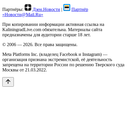
Партнёры:
Дзен.Новости
|
Партнёр
«Новости@Mail.Ru»
При копировании информации активная ссылка на
KaliningradLive.com обязательна. Материалы сайта
предназначены для аудитории старше 18 лет.
© 2006 — 2026. Все права защищены.
Meta Platforms Inc. (владелец Facebook и Instagram) —
организация признана экстремистской, её деятельность
запрещена на территории России по решению Тверского суда
Москвы от 21.03.2022.
arrow_upward