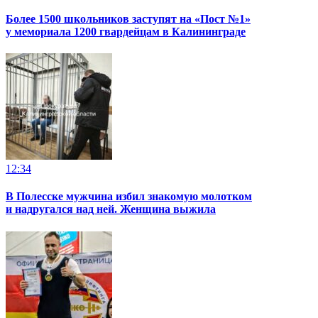
Более 1500 школьников заступят на «Пост №1»
у мемориала 1200 гвардейцам в Калининграде
12:34
В Полесске мужчина избил знакомую молотком
и надругался над ней. Женщина выжила