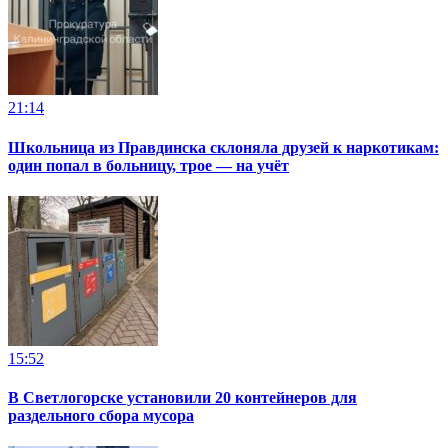
21:14
Школьница из Правдинска склоняла друзей к наркотикам:
один попал в больницу, трое — на учёт
15:52
В Светлогорске установили 20 контейнеров для
раздельного сбора мусора