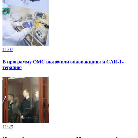
11:07
В программу ОМС включили онковакцины и CAR-T-
терапию
11:29