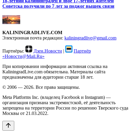
18-летний калининградец и двое 17-летних жителей
Советска получили по 7 лет за поджог вышек связи
KALININGRADLIVE.COM
Электронная почта редакции:
kaliningradlive@gmail.com
Партнёры:
Дзен.Новости
|
Партнёр
«Новости@Mail.Ru»
При копировании информации активная ссылка на
KaliningradLive.com обязательна. Материалы сайта
предназначены для аудитории старше 18 лет.
© 2006 — 2026. Все права защищены.
Meta Platforms Inc. (владелец Facebook и Instagram) —
организация признана экстремистской, её деятельность
запрещена на территории России по решению Тверского суда
Москвы от 21.03.2022.
arrow_upward