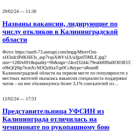
29/02/24 — 11:30
Названы вакансии, лидирующие по
числу откликов в Калининградской
области
Фото: https://sun9-73.userapi.com/impg/MtorvOm-
xf43zdclPdK6H3s_asp7vqsX8tVxIA/aJjjzdTiMLE.jpg?
size=1280x691&quality=96&sign=24cef32d4c79eab00f0a0030383
o9bQQ9ip7tcmXcM3QzlfzaTqr0Cc&type=albumВ
Калининградской области на первом месте по популярности у
местных жителей оказалась вакансия специалиста поддержки
чатов – на нее откликнулось более 3,1% соискателей из…
12/02/24 — 17:53
Представительница УФСИН из
Калининграда отличилась на
чемпионате по рукопашному бою