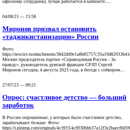
офисному сотруднику лучше работается в кабинете.…
04/08/23 — 15:58
Миронов призвал остановить
«таджикистанизацию» России
Фото:
https://newizv.ru/attachments/3842dd9e1a8b85757c35a19d829336
Москве председатель партии «Справедливая Россия – За
правду», руководитель думской фракции СРЗП Сергей
Миронов сегодня, 4 августа 2023 года, в беседе с собкором…
27/07/23 — 09:21
Опрос: счастливое детство — больший
заработок
В России опрошенные, у которых было счастливое детство,
зарабатывают больше. Фото:
https://i.pinimg.com/originals/4c/ff/f3/4cfff30bbb37a12f3e2baecf0