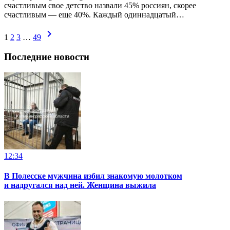
счастливым свое детство назвали 45% россиян, скорее
счастливым — еще 40%. Каждый одиннадцатый…
chevron_right
1
2
3
…
49
Последние новости
12:34
В Полесске мужчина избил знакомую молотком
и надругался над ней. Женщина выжила