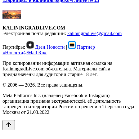
«Зарницы» в калининградском лицее № 23
KALININGRADLIVE.COM
Электронная почта редакции:
kaliningradlive@gmail.com
Партнёры:
Дзен.Новости
|
Партнёр
«Новости@Mail.Ru»
При копировании информации активная ссылка на
KaliningradLive.com обязательна. Материалы сайта
предназначены для аудитории старше 18 лет.
© 2006 — 2026. Все права защищены.
Meta Platforms Inc. (владелец Facebook и Instagram) —
организация признана экстремистской, её деятельность
запрещена на территории России по решению Тверского суда
Москвы от 21.03.2022.
arrow_upward