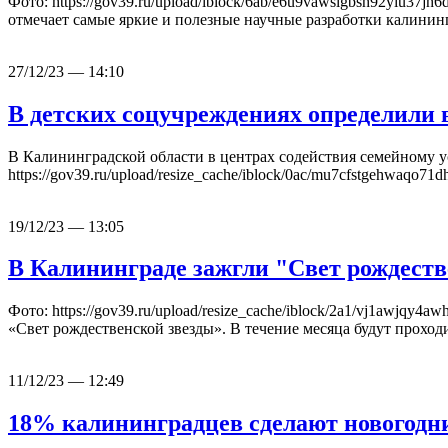
Фото: https://gov39.ru/upload/iblock/6ab/e6u9vawslgbsh92yiu37
отмечает самые яркие и полезные научные разработки калини
27/12/23 — 14:10
В детских соцучреждениях определили 
В Калининградской области в центрах содействия семейному 
https://gov39.ru/upload/resize_cache/iblock/0ac/mu7cfstgehwa
19/12/23 — 13:05
В Калининграде зажгли "Свет рождеств
Фото: https://gov39.ru/upload/resize_cache/iblock/2a1/vj1aw
«Свет рождественской звезды». В течение месяца будут прохо
11/12/23 — 12:49
18% калининградцев сделают новогодни