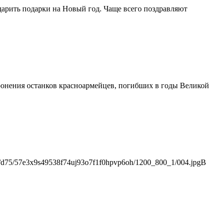
т дарить подарки на Новый год. Чаще всего поздравляют
ронения останков красноармейцев, погибших в годы Великой
ck/d75/57e3x9s49538f74uj93o7f1f0hpvp6oh/1200_800_1/004.jpgВ