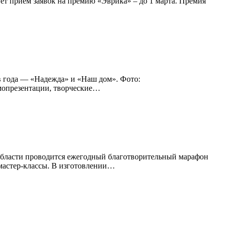
тует приём заявок на премию «Эврика» – до 1 марта. Премия
в года — «Надежда» и «Наш дом». Фото:
самопрезентации, творческие…
ой области проводится ежегодный благотворительный марафон
 мастер-классы. В изготовлении…