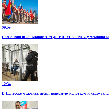
09:59
Более 1500 школьников заступят на «Пост №1» у мемориала
12:34
В Полесске мужчина избил знакомую молотком и надругал