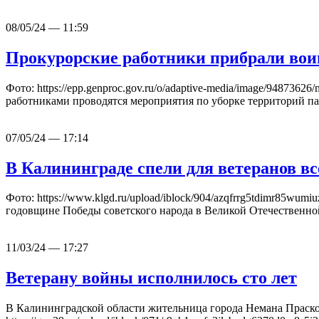
08/05/24 — 11:59
Прокурорские работники прибрали во
Фото: https://epp.genproc.gov.ru/o/adaptive-media/image/948
работниками проводятся мероприятия по уборке территорий п
07/05/24 — 17:14
В Калининграде спели для ветеранов в
Фото: https://www.klgd.ru/upload/iblock/904/azqfrrg5tdimr85w
годовщине Победы советского народа в Великой Отечественн
11/03/24 — 17:27
Ветерану войны исполнилось сто лет
В Калининградской области жительница города Немана Прасков