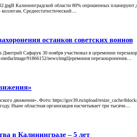
resent-02.jpgВ Калининградской области 80% опрошенных планирую
— коллегам. Среднестатистический…
захоронения останков советских воинов
а Дмитрий Сафарук 30 ноября участвовал в церемонии перезахо
tive-media/image/91866152/news/imgЦеремония перезахоронения…
движения»
ого движения». Фото: https://gov39.ru/upload/resize_cache/iblo
 году. Ныне областная организация насчитывает три тысячи…
ва в Калининграде – 5 лет