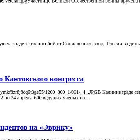
8s5i2i6/Veteran.jpgУчастнице Великой Отечественной войны вруче
часть детских пособий от Социального фонда России в единый д
 Кантовского конгресса
g7io2uymkf8zr8j8cq9t3ge55/1200_800_1/001-_4_.JPGВ Калининграде с
22 по 24 апреля. 600 ведущих ученых из…
ендентов на «Эврику»