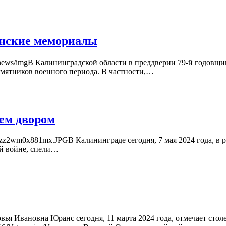
инские мемориалы
73626/news/imgВ Калининградской области в преддверии 79-й год
амятников военного периода. В частности,…
сем двором
umiuzz2wm0x881mx.JPGВ Калининграде сегодня, 7 мая 2024 года, 
ой войне, спели…
ья Ивановна Юранс сегодня, 11 марта 2024 года, отмечает стол