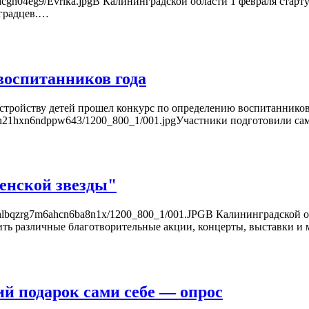
jh6dcgh04eg9/Evrika.jpgВ Калининградской области 1 февраля стар
нградцев.…
воспитанников года
устройству детей прошел конкурс по определению воспитаннико
qo71dh21hxn6ndppw643/1200_800_1/001.jpgУчастники подготовили 
енской звезды"
jqy4awhlbqzrg7m6ahcn6ba8n1x/1200_800_1/001.JPGВ Калининградск
дить различные благотворительные акции, концерты, выставки и
й подарок сами себе — опрос