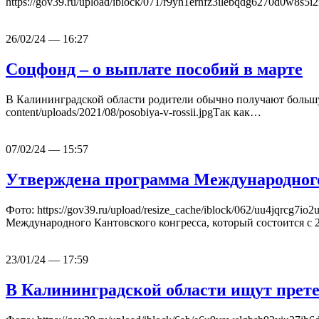
https://gov39.ru/upload/iblock/071/r9yh1ernfz3ilebqdg6270d0w
26/02/24 — 16:27
Соцфонд – о выплате пособий в марте
В Калининградской области родители обычно получают большую 
content/uploads/2021/08/posobiya-v-rossii.jpgТак как…
07/02/24 — 15:57
Утверждена программа Международного
Фото: https://gov39.ru/upload/resize_cache/iblock/062/uu4jqrc
Международного Кантовского конгресса, который состоится с 
23/01/24 — 17:59
В Калининградской области ищут прет