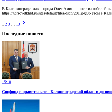
В Калининграде глава города Олег Аминов посетил юбилейный
https://gorsovetklgd.ru/sites/default/files/dscf7281.jpgОб этом в 
chevron_right
1
2
3
…
13
Последние новости
15:10
Соцфонд и правительство Калининградской области догово