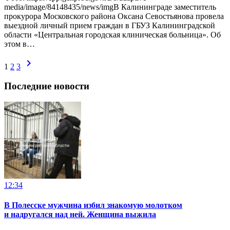
media/image/84148435/news/imgВ Калининграде заместитель
прокурора Московского района Оксана Севостьянова провела
выездной личный прием граждан в ГБУЗ Калининградской
области «Центральная городская клиническая больница». Об
этом в…
chevron_right
1
2
3
Последние новости
12:34
В Полесске мужчина избил знакомую молотком
и надругался над ней. Женщина выжила