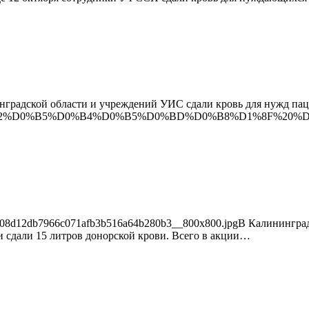
градской области и учреждений УИС сдали кровь для нужд пац
ningrad/%D0%A1%D0%B2%D0%B5%D0%B4%D0%B5%D0%BD%D
0-25/08d12db7966c071afb3b516a64b280b3__800x800.jpgВ Калинингра
 сдали 15 литров донорской крови. Всего в акции…