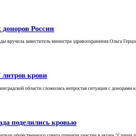
 доноров России
ды вручила заместитель министра здравоохранения Ольга Герцог
 литров крови
нградской области сложилась непростая ситуация с донорами к
ада поделились кровью
тели общественного совета приняли участие в акции "Спеши де