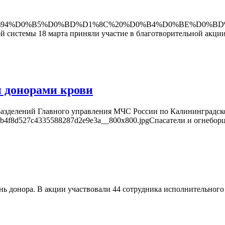
d/dokumenty/%D0%94%D0%B5%D0%BD%D1%8C%20%D0%B4%D0%B
 системы 18 марта приняли участие в благотворительной акции
 донорами крови
дразделений Главного управления МЧС России по Калининградско
ece25b4f8d527c4335588287d2e9e3a__800x800.jpgСпасатели и огнебо
ь донора. В акции участвовали 44 сотрудника исполнительного