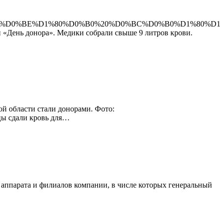
E%D0%BD%D0%BE%D1%80%D0%B0%20%D0%BC%D0%B0%D1%80%D1
 «День донора». Медики собрали свыше 9 литров крови.
й области стали донорами. Фото:
рцы сдали кровь для…
 аппарата и филиалов компании, в числе которых генеральный