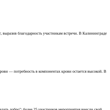
, выразив благодарность участникам встречи. В Калининграде
рови — потребность в компонентах крови остается высокой. В
лать добро": более 25 участников мероприятия внесли свой