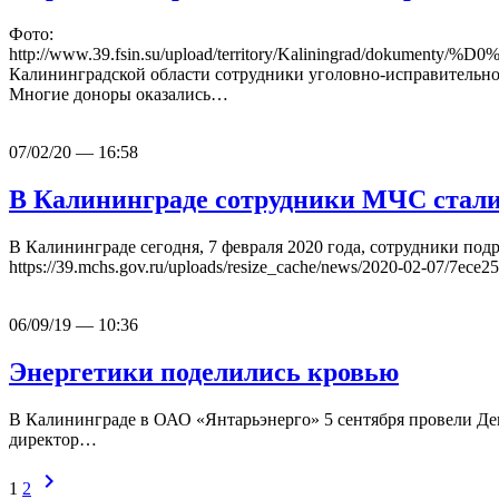
Фото:
http://www.39.fsin.su/upload/territory/Kaliningra
Калининградской области сотрудники уголовно-исправительной
Многие доноры оказались…
07/02/20 — 16:58
В Калининграде сотрудники МЧС стали
В Калининграде сегодня, 7 февраля 2020 года, сотрудники по
https://39.mchs.gov.ru/uploads/resize_cache/news/2020-02-07/7
06/09/19 — 10:36
Энергетики поделились кровью
В Калининграде в ОАО «Янтарьэнерго» 5 сентября провели Ден
директор…
chevron_right
1
2