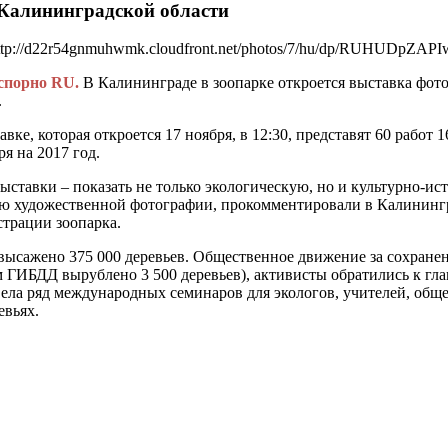
Калининградской области
ttp://d22r54gnmuhwmk.cloudfront.net/photos/7/hu/dp/RUHUDpZAP
спорно RU.
В Калининграде в зоопарке откроется выставка фо
.
авке, которая откроется 17 ноября, в 12:30, представят 60 работ
ря на 2017 год.
выставки – показать не только экологическую, но и культурно-
 художественной фотографии, прокомментировали в Калинингра
трации зоопарка.
высажено 375 000 деревьев. Общественное движение за сохранен
м ГИБДД вырублено 3 500 деревьев), активисты обратились к гл
вела ряд международных семинаров для экологов, учителей, об
евьях.