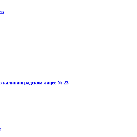
ев
в калининградском лицее № 23
»