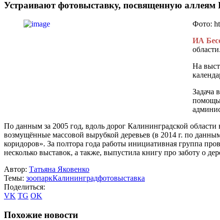
Устраивают фотовыставку, посвященную аллеям 
Фото: h
ИА Бес
области
На выст
календа
Задача 
помощью
админис
По данным за 2005 год, вдоль дорог Калининградской области 
возмущённые массовой вырубкой деревьев (в 2014 г. по данны
коридоров». За полтора года работы инициативная группа про
несколько выставок, а также, выпустила книгу про заботу о дер
Автор:
Татьяна Яковенко
Темы:
зоопарк
Калининград
фотовыставка
Поделиться:
VK
TG
OK
Похожие новости