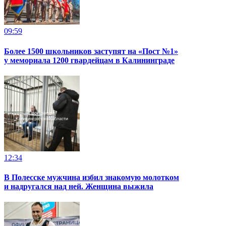
09:59
Более 1500 школьников заступят на «Пост №1»
у мемориала 1200 гвардейцам в Калининграде
12:34
В Полесске мужчина избил знакомую молотком
и надругался над ней. Женщина выжила