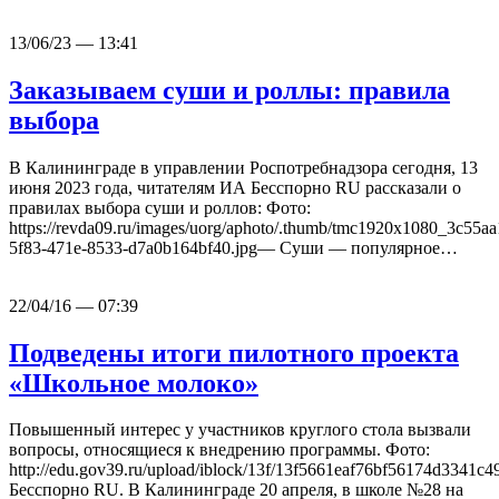
13/06/23 — 13:41
Заказываем суши и роллы: правила
выбора
В Калининграде в управлении Роспотребнадзора сегодня, 13
июня 2023 года, читателям ИА Бесспорно RU рассказали о
правилах выбора суши и роллов: Фото:
https://revda09.ru/images/uorg/aphoto/.thumb/tmc1920x1080_3c55aa
5f83-471e-8533-d7a0b164bf40.jpg— Суши — популярное…
22/04/16 — 07:39
Подведены итоги пилотного проекта
«Школьное молоко»
Повышенный интерес у участников круглого стола вызвали
вопросы, относящиеся к внедрению программы. Фото:
http://edu.gov39.ru/upload/iblock/13f/13f5661eaf76bf56174d3341
Бесспорно RU. В Калининграде 20 апреля, в школе №28 на