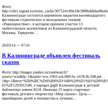
Фото:
http://cdn1.rugrad.eu/resize_cache/307524/c89a18e3f88bddfdae8b
Калининграде состоится церемония закрытия восемнадцатого
фестиваля студенческих и молодежных театров
«Равноденствие», в котором приняли участие 13
любительских коллективов из Калининградской области,
Москвы, Удмуртии…
26/03/14 — 07:41
В Калининграде объявлен фестиваль
сказок
Фото: http://images.yandex.ru/yandsearch?
source=wiz&fp=1&uinfo=ww-1903-wh-889-fw-1678-fh-598-pd-
1&p=1&text=%D0%BC%D0%B8%D1%80%20%D1%81%D0%BA%D0%B
01%2F1293911186_v-sapogax.jpgВ Калининграде в детской
библиотеке имени Ю.Н. Иванова 25 марта стартовал
фестиваль детского творчества «Мир сказок». Цель —
приобщение детей и юношества к лучшим…