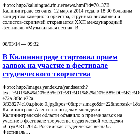
Фото: http://kaliningrad.rfn.ru/rnews.html?id=70137В
Калининграде сегодня, 12 марта 2014 года, в 18:30 большим
концертом камерного оркестра, струнных ансамблей и
солистов-скрипачей открывается ХХП международный
фестиваль «Музыкальная весна». В…
08/03/14 — 09:32
В Калининграде стартовал прием
заявок на участие в фестивале
студенческого творчества
Фото: http://images.yandex.ru/yandsearch?
text=%D1%84%D0%B5%D1%81%D1%82%D0%B8%D0%B2%D0%B
e72a-3f3c-e72a-
3f338274e10a.photo.0.jpg&pos=0&rpt=simage&lr=22&noreask=1&
Калининграде Агентство по делам молодежи
Калининградской области объявило о приеме заявок на
участие в фестивале творчества студенческой молодежи
«СтудART-2014. Российская студенческая весна!».
Фестиваль…