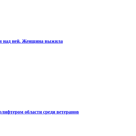
ся над ней. Женщина выжила
лифтером области среди ветеранов