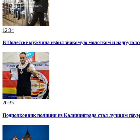
12:34
В Полесске мужчина избил знакомую молотком и надругал
20:35
Подполковник полиции из Калининграда стал лучшим пауэр