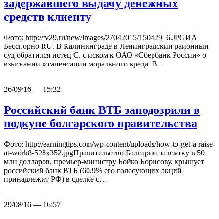
задержавшего выдачу денежных
средств клиенту
Фото: http://tv29.ru/new/images/27042015/150429_6.JPGИА
Бесспорно RU. В Калининграде в Ленинградский районный
суд обратился истец С. с иском к ОАО «Сбербанк России» о
взыскании компенсации морального вреда. В…
26/09/16 — 15:32
Российский банк ВТБ заподозрили в
подкупе болгарского правительства
Фото: http://earningtips.com/wp-content/uploads/how-to-get-a-raise-
at-work8-528x352.jpgПравительство Болгарии за взятку в 50
млн долларов, премьер-министру Бойко Борисову, крышует
российский банк ВТБ (60,9% его голосующих акций
принадлежит РФ) в сделке с…
29/08/16 — 16:57