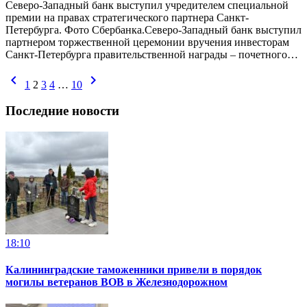
Северо-Западный банк выступил учредителем специальной
премии на правах стратегического партнера Санкт-
Петербурга. Фото Сбербанка.Северо-Западный банк выступил
партнером торжественной церемонии вручения инвесторам
Санкт-Петербурга правительственной награды – почетного…
chevron_left
chevron_right
1
2
3
4
…
10
Последние новости
18:10
Калининградские таможенники привели в порядок
могилы ветеранов ВОВ в Железнодорожном