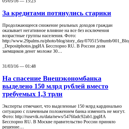
05/05/16 — 15:23
За кредитами потянулись старики
Продолжающееся снижение реальных доходов граждан
оказывает негативное влияние на все без исключения
возрастные группы населения. Фото:
http://www.29palms.ru/photo/blog/story_day/070515/thumb/001_Blo
_Depositphotos.jpgИА Бесспорно RU. В России доля
заемщиков денег моложе 30…
31/03/16 — 01:48
На спасение Внешэкономбанка
выделено 150 млрд рублей вместо
требуемых 1,3 трлн
Эксперты отмечают, что выделенные 150 млрд кардинально
ситуацию с плачевным положением банка изменить не могут.
Фото: http://rusevik.ru/data/news/5476fadc92ab1.jpgИА
Бесспорно RU. В Москве правительство России приняло
решение…