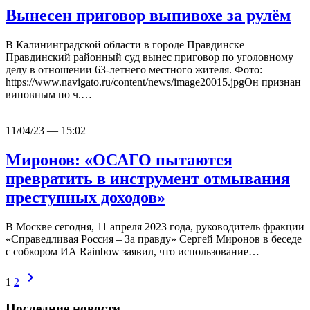
Вынесен приговор выпивохе за рулём
В Калининградской области в городе Правдинске
Правдинский районный суд вынес приговор по уголовному
делу в отношении 63-летнего местного жителя. Фото:
https://www.navigato.ru/content/news/image20015.jpgОн признан
виновным по ч.…
11/04/23 — 15:02
Миронов: «ОСАГО пытаются
превратить в инструмент отмывания
преступных доходов»
В Москве сегодня, 11 апреля 2023 года, руководитель фракции
«Справедливая Россия – За правду» Сергей Миронов в беседе
с собкором ИА Rainbow заявил, что использование…
chevron_right
1
2
Последние новости