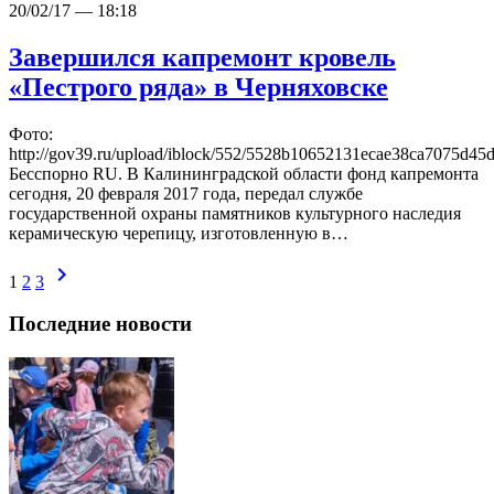
20/02/17 — 18:18
Завершился капремонт кровель
«Пестрого ряда» в Черняховске
Фото:
http://gov39.ru/upload/iblock/552/5528b10652131ecae38ca7075d4
Бесспорно RU. В Калининградской области фонд капремонта
сегодня, 20 февраля 2017 года, передал службе
государственной охраны памятников культурного наследия
керамическую черепицу, изготовленную в…
chevron_right
1
2
3
Последние новости