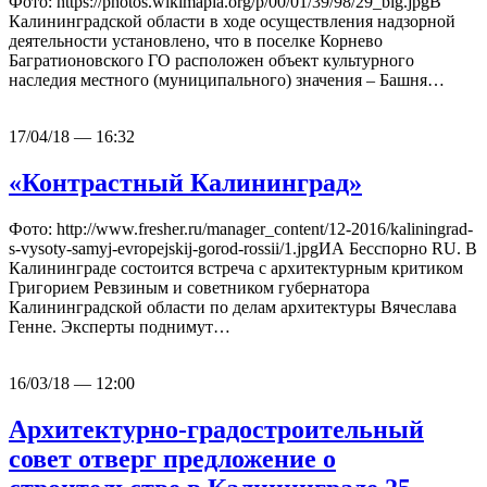
Фото: https://photos.wikimapia.org/p/00/01/39/98/29_big.jpgВ
Калининградской области в ходе осуществления надзорной
деятельности установлено, что в поселке Корнево
Багратионовского ГО расположен объект культурного
наследия местного (муниципального) значения – Башня…
17/04/18 — 16:32
«Контрастный Калининград»
Фото: http://www.fresher.ru/manager_content/12-2016/kaliningrad-
s-vysoty-samyj-evropejskij-gorod-rossii/1.jpgИА Бесспорно RU. В
Калининграде состоится встреча с архитектурным критиком
Григорием Ревзиным и советником губернатора
Калининградской области по делам архитектуры Вячеслава
Генне. Эксперты поднимут…
16/03/18 — 12:00
Архитектурно-градостроительный
совет отверг предложение о