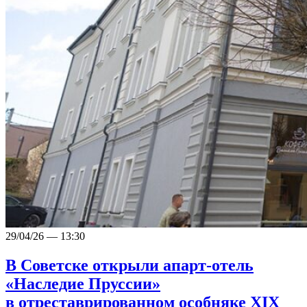
29/04/26 — 13:30
В Советске открыли апарт-отель
«Наследие Пруссии»
в отреставрированном особняке XIX