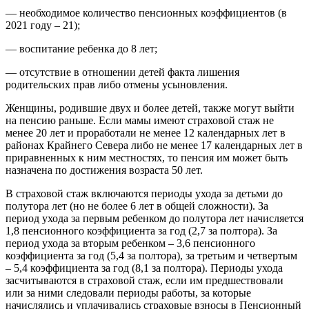
— необходимое количество пенсионных коэффициентов (в
2021 году – 21);
— воспитание ребенка до 8 лет;
— отсутствие в отношении детей факта лишения
родительских прав либо отмены усыновления.
Женщины, родившие двух и более детей, также могут выйти
на пенсию раньше. Если мамы имеют страховой стаж не
менее 20 лет и проработали не менее 12 календарных лет в
районах Крайнего Севера либо не менее 17 календарных лет в
приравненных к ним местностях, то пенсия им может быть
назначена по достижения возраста 50 лет.
В страховой стаж включаются периоды ухода за детьми до
полутора лет (но не более 6 лет в общей сложности). За
период ухода за первым ребенком до полутора лет начисляется
1,8 пенсионного коэффициента за год (2,7 за полтора). За
период ухода за вторым ребенком – 3,6 пенсионного
коэффициента за год (5,4 за полтора), за третьим и четвертым
– 5,4 коэффициента за год (8,1 за полтора). Периоды ухода
засчитываются в страховой стаж, если им предшествовали
или за ними следовали периоды работы, за которые
начислялись и уплачивались страховые взносы в Пенсионный