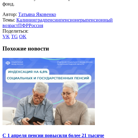
фонд.
Автор:
Татьяна Яковенко
Темы:
Калининград
пенсии
пенсионеры
пенсионный
возраст
ПФР
Россия
Поделиться:
VK
TG
OK
Похожие новости
С 1 апреля пенсии повысили более 21 тысяче