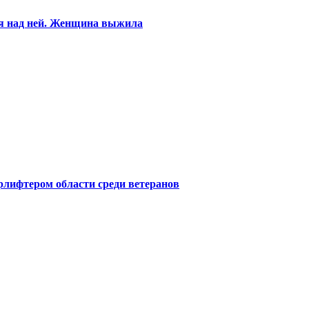
ся над ней. Женщина выжила
лифтером области среди ветеранов