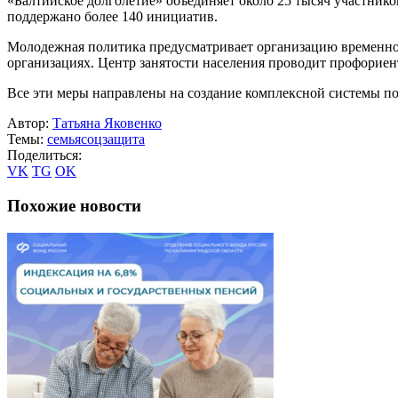
«Балтийское долголетие» объединяет около 25 тысяч участнико
поддержано более 140 инициатив.
Молодежная политика предусматривает организацию временного
организациях. Центр занятости населения проводит профориент
Все эти меры направлены на создание комплексной системы п
Автор:
Татьяна Яковенко
Темы:
семья
соцзащита
Поделиться:
VK
TG
OK
Похожие новости