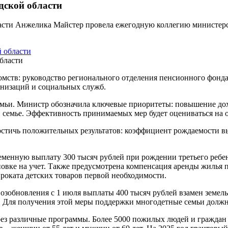
дской области
ласти Анжелика Майстер провела ежегодную коллегию министерс
бласти
мств: руководство регионального отделения пенсионного фонда,
анизаций и социальных служб.
мьи. Министр обозначила ключевые приоритеты: повышение дох
семье. Эффективность принимаемых мер будет оцениваться на 
стичь положительных результатов: коэффициент рождаемости выр
енную выплату 300 тысяч рублей при рождении третьего ребенк
новке на учет. Также предусмотрена компенсация аренды жилья
проката детских товаров первой необходимости.
озобновления с 1 июля выплаты 400 тысяч рублей взамен земел
Для получения этой меры поддержки многодетные семьи должны 
рез различные программы. Более 5000 пожилых людей и граждан