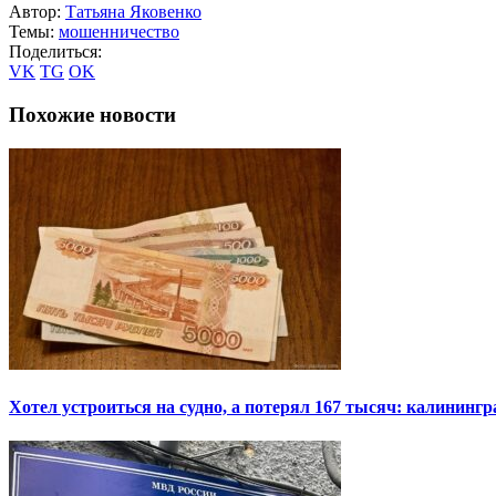
Автор:
Татьяна Яковенко
Темы:
мошенничество
Поделиться:
VK
TG
OK
Похожие новости
Хотел устроиться на судно, а потерял 167 тысяч: калининг