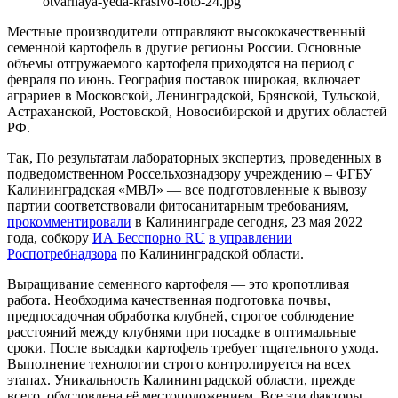
otvarnaya-yeda-krasivo-foto-24.jpg
Местные производители отправляют высококачественный
семенной картофель в другие регионы России. Основные
объемы отгружаемого картофеля приходятся на период с
февраля по июнь. География поставок широкая, включает
аграриев в Московской, Ленинградской, Брянской, Тульской,
Астраханской, Ростовской, Новосибирской и других областей
РФ.
Так, По результатам лабораторных экспертиз, проведенных в
подведомственном Россельхознадзору учреждению – ФГБУ
Калининградская «МВЛ» — все подготовленные к вывозу
партии соответствовали фитосанитарным требованиям,
прокомментировали
в Калининграде сегодня, 23 мая 2022
года, собкору
ИА Бесспорно RU
в управлении
Роспотребнадзора
по Калининградской области.
Выращивание семенного картофеля — это кропотливая
работа. Необходима качественная подготовка почвы,
предпосадочная обработка клубней, строгое соблюдение
расстояний между клубнями при посадке в оптимальные
сроки. После высадки картофель требует тщательного ухода.
Выполнение технологии строго контролируется на всех
этапах. Уникальность Калининградской области, прежде
всего, обусловлена её местоположением. Все эти факторы