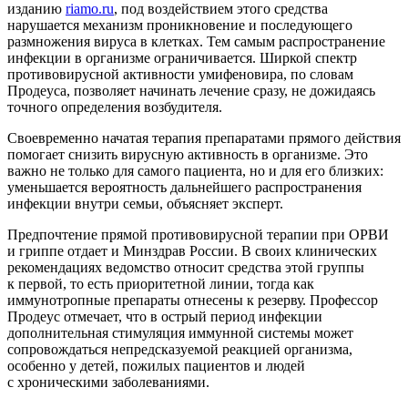
изданию
riamo.ru
, под воздействием этого средства
нарушается механизм проникновение и последующего
размножения вируса в клетках. Тем самым распространение
инфекции в организме ограничивается. Ширкой спектр
противовирусной активности умифеновира, по словам
Продеуса, позволяет начинать лечение сразу, не дожидаясь
точного определения возбудителя.
Своевременно начатая терапия препаратами прямого действия
помогает снизить вирусную активность в организме. Это
важно не только для самого пациента, но и для его близких:
уменьшается вероятность дальнейшего распространения
инфекции внутри семьи, объясняет эксперт.
Предпочтение прямой противовирусной терапии при ОРВИ
и гриппе отдает и Минздрав России. В своих клинических
рекомендациях ведомство относит средства этой группы
к первой, то есть приоритетной линии, тогда как
иммунотропные препараты отнесены к резерву. Профессор
Продеус отмечает, что в острый период инфекции
дополнительная стимуляция иммунной системы может
сопровождаться непредсказуемой реакцией организма,
особенно у детей, пожилых пациентов и людей
с хроническими заболеваниями.