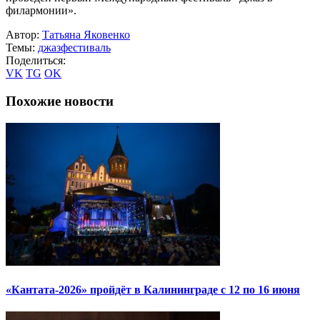
филармонии».
Автор:
Татьяна Яковенко
Темы:
джаз
фестиваль
Поделиться:
VK
TG
OK
Похожие новости
«Кантата-2026» пройдёт в Калининграде с 12 по 16 июня