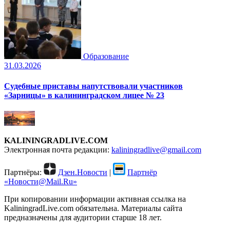
Образование
31.03.2026
Судебные приставы напутствовали участников
«Зарницы» в калининградском лицее № 23
KALININGRADLIVE.COM
Электронная почта редакции:
kaliningradlive@gmail.com
Партнёры:
Дзен.Новости
|
Партнёр
«Новости@Mail.Ru»
При копировании информации активная ссылка на
KaliningradLive.com обязательна. Материалы сайта
предназначены для аудитории старше 18 лет.