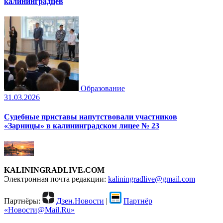
калининградцев
Образование
31.03.2026
Судебные приставы напутствовали участников
«Зарницы» в калининградском лицее № 23
KALININGRADLIVE.COM
Электронная почта редакции:
kaliningradlive@gmail.com
Партнёры:
Дзен.Новости
|
Партнёр
«Новости@Mail.Ru»