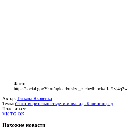
Фото:
https://social.gov39.ru/upload/resize_cache/iblock/c1a/1v
Автор:
Татьяна Яковенко
Темы:
благотворительность
дети-инвалиды
Калининград
Поделиться:
VK
TG
OK
Похожие новости