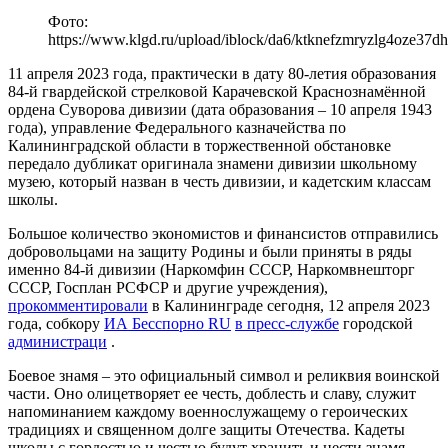
Фото:
https://www.klgd.ru/upload/iblock/da6/ktknefzmryzlg4oze37d
11 апреля 2023 года, практически в дату 80-летия образования
84-й гвардейской стрелковой Карачевской Краснознамённой
ордена Суворова дивизии (дата образования – 10 апреля 1943
года), управление Федерального казначейства по
Калининградской области в торжественной обстановке
передало дубликат оригинала знамени дивизии школьному
музею, который назван в честь дивизии, и кадетским классам
школы.
Большое количество экономистов и финансистов отправились
добровольцами на защиту Родины и были приняты в ряды
именно 84-й дивизии (Наркомфин СССР, Наркомвнешторг
СССР, Госплан РСФСР и другие учреждения),
прокомментировали
в Калининграде сегодня, 12 апреля 2023
года, собкору
ИА Бесспорно RU
в пресс-службе
городской
администраци
.
Боевое знамя – это официальный символ и реликвия воинской
части. Оно олицетворяет ее честь, доблесть и славу, служит
напоминанием каждому военнослужащему о героических
традициях и священном долге защиты Отечества. Кадеты
школы с гордостью и честью будут хранить и нести знамя