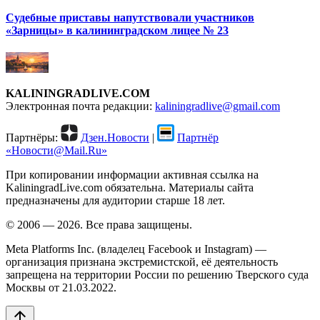
Судебные приставы напутствовали участников
«Зарницы» в калининградском лицее № 23
KALININGRADLIVE.COM
Электронная почта редакции:
kaliningradlive@gmail.com
Партнёры:
Дзен.Новости
|
Партнёр
«Новости@Mail.Ru»
При копировании информации активная ссылка на
KaliningradLive.com обязательна. Материалы сайта
предназначены для аудитории старше 18 лет.
© 2006 — 2026. Все права защищены.
Meta Platforms Inc. (владелец Facebook и Instagram) —
организация признана экстремистской, её деятельность
запрещена на территории России по решению Тверского суда
Москвы от 21.03.2022.
arrow_upward