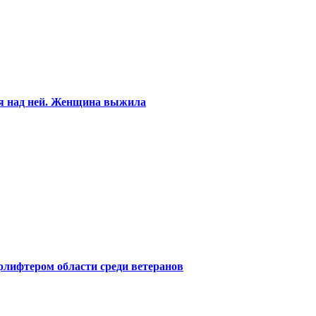
ся над ней. Женщина выжила
лифтером области среди ветеранов