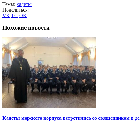
Темы:
кадеты
Поделиться:
VK
TG
OK
Похожие новости
Кадеты морского корпуса встретились со священником в де