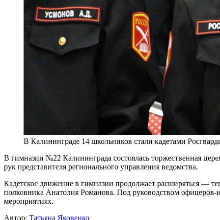
В Калининграде 14 школьников стали кадетами Росгвард
В гимназии №22 Калининграда состоялась торжественная церем
рук представителя регионального управления ведомства.
Кадетское движение в гимназии продолжает расширяться — тепе
полковника Анатолия Романова. Под руководством офицеров-на
мероприятиях.
Автор:
Татьяна Яковенко