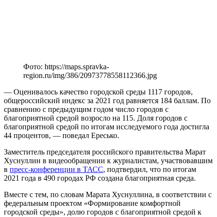
Фото: https://maps.spravka-
region.ru/img/386/20973778558112366.jpg
— Оценивалось качество городской среды 1117 городов,
общероссийский индекс за 2021 год равняется 184 баллам. По
сравнению с предыдущим годом число городов с
благоприятной средой возросло на 115. Доля городов с
благоприятной средой по итогам исследуемого года достигла
44 процентов, — поведал Ересько.
Заместитель председателя российского правительства Марат
Хуснуллин в видеообращении к журналистам, участвовавшим
в
пресс-конференции в ТАСС
, подтвердил, что по итогам
2021 года в 490 городах РФ создана благоприятная среда.
Вместе с тем, по словам Марата Хуснуллина, в соответствии с
федеральным проектом «Формирование комфортной
городской среды», долю городов с благоприятной средой к