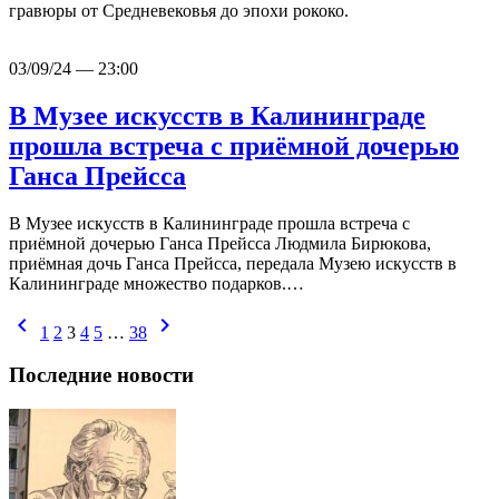
гравюры от Средневековья до эпохи рококо.
03/09/24 — 23:00
В Музее искусств в Калининграде
прошла встреча с приёмной дочерью
Ганса Прейсса
В Музее искусств в Калининграде прошла встреча с
приёмной дочерью Ганса Прейсса Людмила Бирюкова,
приёмная дочь Ганса Прейсса, передала Музею искусств в
Калининграде множество подарков.…
chevron_left
chevron_right
1
2
3
4
5
…
38
Последние новости