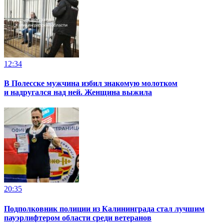
12:34
В Полесске мужчина избил знакомую молотком
и надругался над ней. Женщина выжила
20:35
Подполковник полиции из Калининграда стал лучшим
пауэрлифтером области среди ветеранов