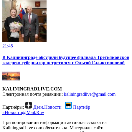
21:45
В Калининграде обсудили будущее филиала Третьяковской
галереи: губернатор встретился с Ольгой Галактионовой
KALININGRADLIVE.COM
Электронная почта редакции:
kaliningradlive@gmail.com
Партнёры:
Дзен.Новости
|
Партнёр
«Новости@Mail.Ru»
При копировании информации активная ссылка на
KaliningradLive.com обязательна. Материалы сайта