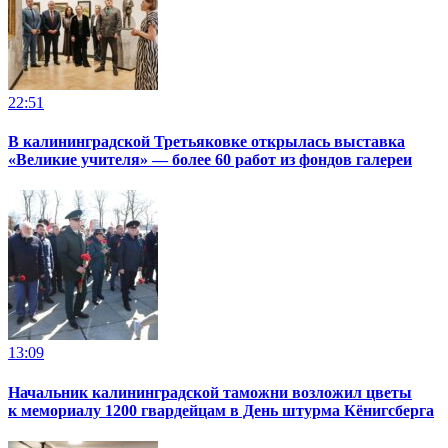
22:51
В калининградской Третьяковке открылась выставка
«Великие учителя» — более 60 работ из фондов галереи
13:09
Начальник калининградской таможни возложил цветы
к мемориалу 1200 гвардейцам в День штурма Кёнигсберга