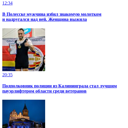
12:34
В Полесске мужчина избил знакомую молотком
и надругался над ней. Женщина выжила
20:35
Подполковник полиции из Калининграда стал лучшим
пауэрлифтером области среди ветеранов