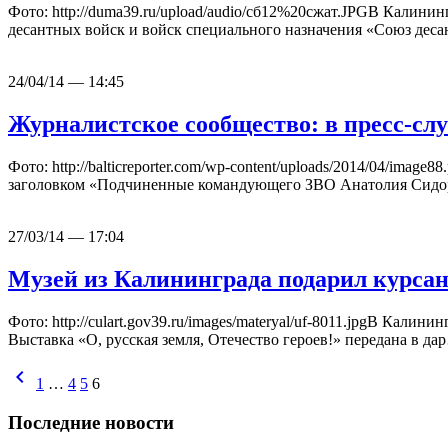
Фото: http://duma39.ru/upload/audio/сб12%20сжат.JPGВ Калини
десантных войск и войск специального назначения «Союз де
24/04/14 — 14:45
Журналистское сообщество: в пресс-с
Фото: http://balticreporter.com/wp-content/uploads/2014/04/ima
заголовком «Подчиненные командующего ЗВО Анатолия Сидор
27/03/14 — 17:04
Музей из Калининграда подарил курса
Фото: http://culart.gov39.ru/images/materyal/uf-8011.jpgВ Ка
Выставка «О, русская земля, Отечество героев!» передана в да
chevron_left
1
…
4
5
6
Последние новости