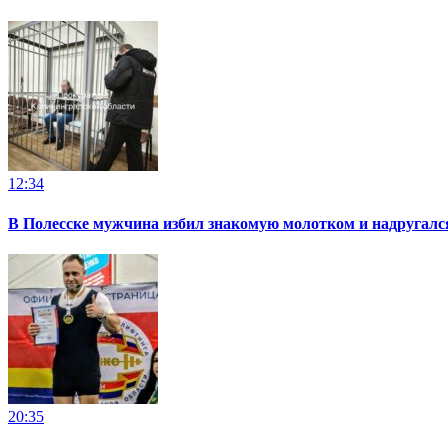
12:34
В Полесске мужчина избил знакомую молотком и надругал
20:35