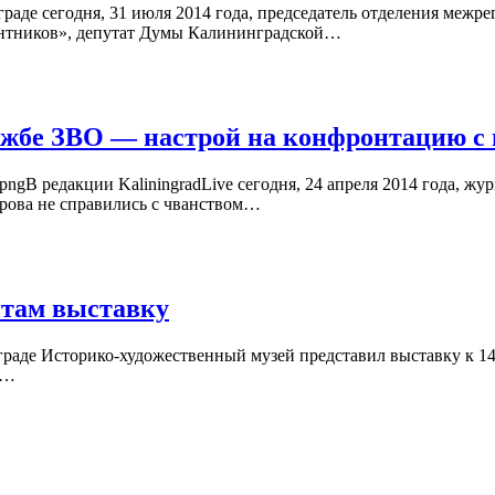
нграде сегодня, 31 июля 2014 года, председатель отделения ме
сантников», депутат Думы Калининградской…
лужбе ЗВО — настрой на конфронтацию с
ge88.pngВ редакции KaliningradLive сегодня, 24 апреля 2014 года, 
ова не справились с чванством…
нтам выставку
лининграде Историко-художественный музей представил выставку к
р…