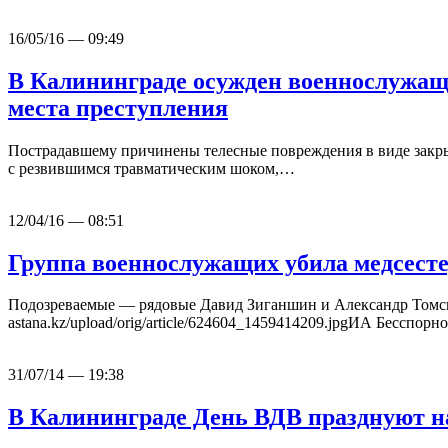
16/05/16 — 09:49
В Калининграде осужден военнослужащ
места преступления
Пострадавшему причинены телесные повреждения в виде закрыт
с резвившимся травматическим шоком,…
12/04/16 — 08:51
Группа военнослужащих убила медсесте
Подозреваемые — рядовые Давид Зиганшин и Александр Томски
astana.kz/upload/orig/article/624604_1459414209.jpgИА Бесспо
31/07/14 — 19:38
В Калининграде День ВДВ празднуют на