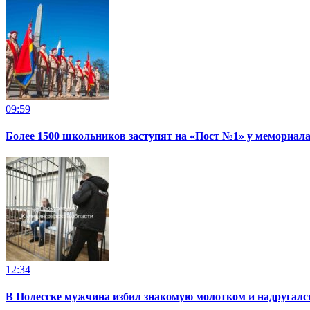
09:59
Более 1500 школьников заступят на «Пост №1» у мемориала
12:34
В Полесске мужчина избил знакомую молотком и надругал